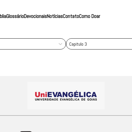
blia
Glossário
Devocionais
Notícias
Contato
Como Doar
Capitulo 3