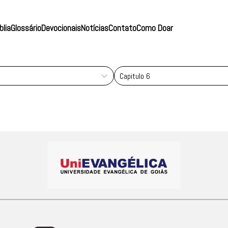
blia
Glossário
Devocionais
Notícias
Contato
Como Doar
Capitulo 6