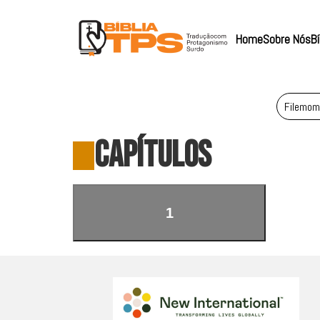
Home
Sobre Nós
Bí
Filemom
CAPÍTULOS
1