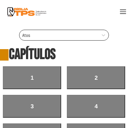
Atos
CAPÍTULOS
1
2
3
4